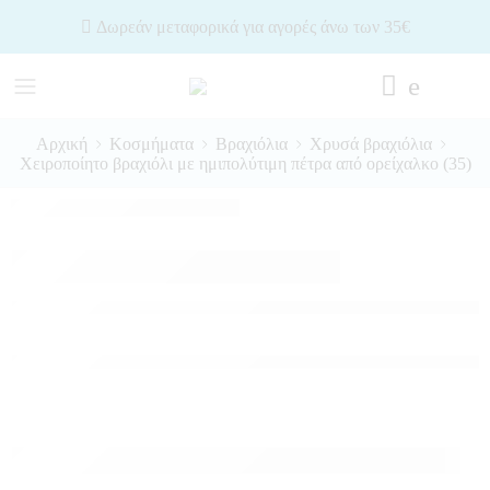
Δωρεάν μεταφορικά για αγορές άνω των 35€
Αρχική
Κοσμήματα
Βραχιόλια
Χρυσά βραχιόλια
Χειροποίητο βραχιόλι με ημιπολύτιμη πέτρα από ορείχαλκο (35)