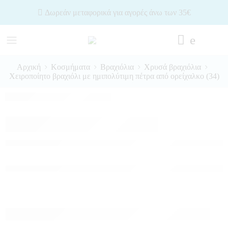
Δωρεάν μεταφορικά για αγορές άνω των 35€
Αρχική
Κοσμήματα
Βραχιόλια
Χρυσά βραχιόλια
Χειροποίητο βραχιόλι με ημιπολύτιμη πέτρα από ορείχαλκο (34)