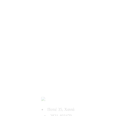
Ποτιέ 35, Χανιά
2821 403479