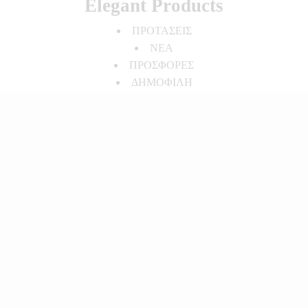
Elegant Products
ΠΡΟΤΑΣΕΙΣ
ΝΕΑ
ΠΡΟΣΦΟΡΕΣ
ΔΗΜΟΦΙΛΗ
Elegant Spirit
Ενεργοί στο χώρο της μόδας
για περισσότερα από 10
χρόνια, στο νέο μας
ηλεκτρονικό κατάστημα θα
βρείτε κοσμήματα, τσάντες,
αξεσουάρ κι ό,τι άλλο
χρειάζεται η σύγχρονη
γυναίκα!
Σχετικά με εμάς