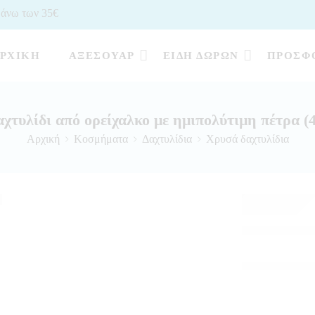
 άνω των 35€
ΡΧΙΚΉ
ΑΞΕΣΟΥΆΡ
ΕΊΔΗ ΔΏΡΩΝ
ΠΡΟΣΦ
χτυλίδι από ορείχαλκο με ημιπολύτιμη πέτρα (
Αρχική
Κοσμήματα
Δαχτυλίδια
Χρυσά δαχτυλίδια