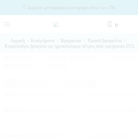
Δωρεάν μεταφορικά για αγορές άνω των 35€
Αρχική
Κοσμήματα
Βραχιόλια
Χρυσά βραχιόλια
Χειροποίητο βραχιόλι με ημιπολύτιμες πέτρες από ορείχαλκο (55)