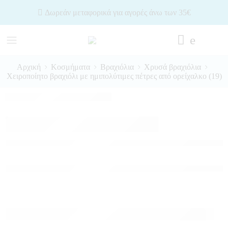
Δωρεάν μεταφορικά για αγορές άνω των 35€
Αρχική
Κοσμήματα
Βραχιόλια
Χρυσά βραχιόλια
Χειροποίητο βραχιόλι με ημιπολύτιμες πέτρες από ορείχαλκο (19)